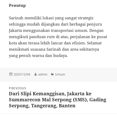
Penutup
Sarinah memiliki lokasi yang sangat strategis
sehingga mudah dijangkau dari berbagai penjuru
Jakarta menggunakan transportasi umum. Dengan
mengikuti panduan rute di atas, perjalanan ke pusat
kota akan terasa lebih lancar dan efisien. Selamat
menikmati suasana Sarinah dan area sekitarnya
yang penuh warna dan budaya.
Posted
Author
Categories
2025/12/04
admin
Umum
on
Post
PREVIOUS
navigation
Dari Slipi Kemanggisan, Jakarta ke
Previous
Summarecon Mal Serpong (SMS), Gading
post:
Serpong, Tangerang, Banten