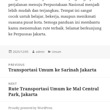
perjalanan menuju Perpustakaan Nasional menjadi
lebih mudah dan terjangkau. Tempat ini sangat
cocok untuk belajar, bekerja, maupun menikmati
suasana pusat kota. Semoga panduan ini membantu
kamu menemukan rute terbaik. Selamat berkunjung
ke Perpusnas Jakarta.
Posted
Author
Categories
2025/12/05
admin
Umum
on
Post
PREVIOUS
navigation
Transportasi Umum ke Sarinah Jakarta
Previous
post:
NEXT
Rute Transportasi Umum ke Mal Central
Next
Park, Jakarta
post:
Proudly powered by WordPress