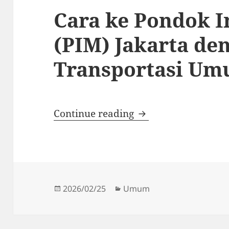
Cara ke Pondok I
(PIM) Jakarta de
Transportasi U
Cara ke Pondok Ind
Continue reading
Posted
Categories
2026/02/25
Umum
on