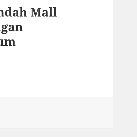
ndah Mall
ngan
mum
ah Mall (PIM) Jakarta dengan Transportasi Umu