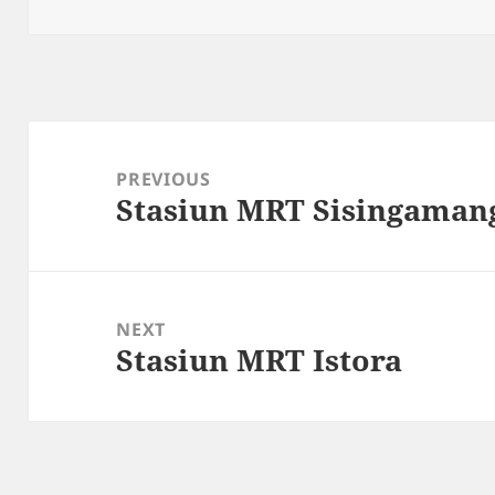
on
Post
navigation
PREVIOUS
Stasiun MRT Sisingaman
Previous
post:
NEXT
Stasiun MRT Istora
Next
post: