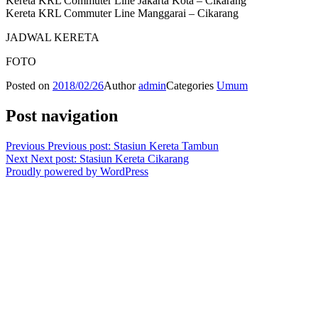
Kereta KRL Commuter Line Jakarta Kota – Cikarang
Kereta KRL Commuter Line Manggarai – Cikarang
JADWAL KERETA
FOTO
Posted on
2018/02/26
Author
admin
Categories
Umum
Post navigation
Previous
Previous post:
Stasiun Kereta Tambun
Next
Next post:
Stasiun Kereta Cikarang
Proudly powered by WordPress