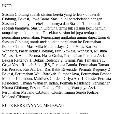
INFO
Stasiun Cibitung adalah stasiun kereta yang terletak di daerah
Cibitung, Bekasi, Jawa Barat. Stasiun ini bersebelahan dengan
Stasiun Cikarang di sebelah timurnya dan Stasiun Tambun di
sebelah baratnya. Stasiun Cibitung termasuk stasiun kecil namun
tampaknya cukup ramai. Di sekitar stasiun ini juga terdapat
perumahan-perumahan. Penumpang angkutan umum dapat turun di
Stasiun Cibitung untuk melanjutkan perjalanan ke Perumahan
Pondok Tanah Mas, Villa Mutiara Jaya, Citra Villa, Kartika
Wanasari, Pasar Induk Cibitung, Puri Nawala, Wanasari, Mustika
Wanasari, Alam Pesona, Hasta Graha, Perumahan Permata Asri,
Bekasi Regency 1, Bekasi Regency 2, Grama Puri Tamansari 1,
Griya Yasa, Rumah Sakit (RS) Permata Bunda, Perumahan Taman
Ria Persada, Ras Jati Dan Ras Batik Riverside, Permata Regency 2
Bekasi, Perumahan Wali Barokah, Sumber Jaya, Perumahan Pesona
Mutiara 1 Tambun, Maldives Garden, Griya Asri 1, Cluster Permata
Residence, Tmaan Wanasari Indah, Permata Residence, Perumahan
Kirana Cibitung, Pesona Gading Cibitung, Wanajaya Asri,
Perumahan Metland Cibitung, Cluster Taman Sunda Kelapa
Metland Cibitung.
RUTE KERETA YANG MELEWATI