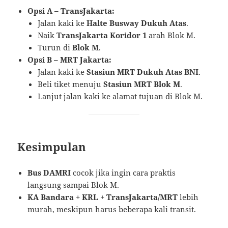
Opsi A – TransJakarta:
Jalan kaki ke
Halte Busway Dukuh Atas
.
Naik
TransJakarta Koridor 1
arah Blok M.
Turun di
Blok M
.
Opsi B – MRT Jakarta:
Jalan kaki ke
Stasiun MRT Dukuh Atas BNI
.
Beli tiket menuju
Stasiun MRT Blok M
.
Lanjut jalan kaki ke alamat tujuan di Blok M.
Kesimpulan
Bus DAMRI
cocok jika ingin cara praktis
langsung sampai Blok M.
KA Bandara + KRL + TransJakarta/MRT
lebih
murah, meskipun harus beberapa kali transit.