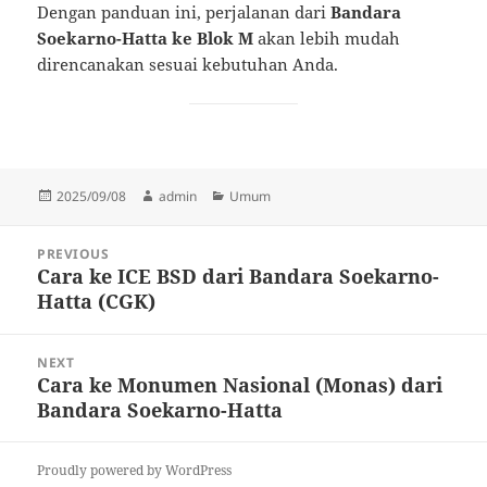
Dengan panduan ini, perjalanan dari
Bandara
Soekarno-Hatta ke Blok M
akan lebih mudah
direncanakan sesuai kebutuhan Anda.
Posted
Author
Categories
2025/09/08
admin
Umum
on
Post
PREVIOUS
navigation
Cara ke ICE BSD dari Bandara Soekarno-
Previous
Hatta (CGK)
post:
NEXT
Cara ke Monumen Nasional (Monas) dari
Next
Bandara Soekarno-Hatta
post:
Proudly powered by WordPress