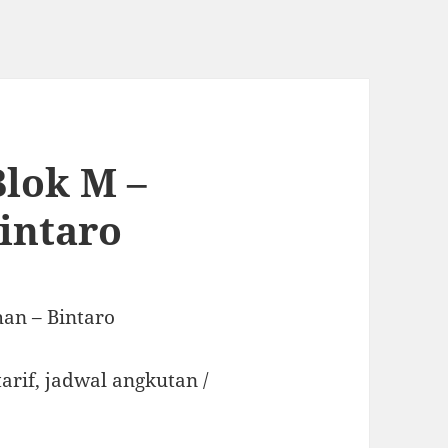
Blok M –
intaro
an – Bintaro
tarif, jadwal angkutan /