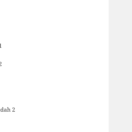
1
2
ndah 2