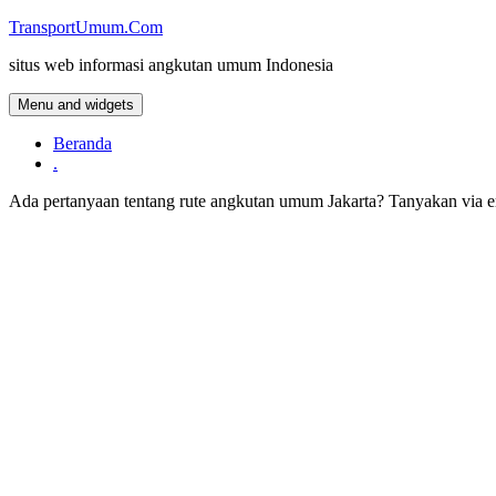
Skip
TransportUmum.Com
to
situs web informasi angkutan umum Indonesia
content
Menu and widgets
Beranda
.
Ada pertanyaan tentang rute angkutan umum Jakarta? Tanyakan via