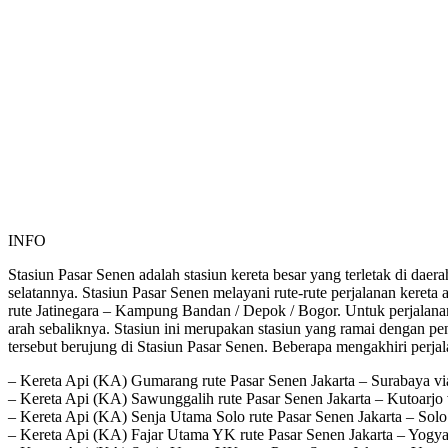
INFO
Stasiun Pasar Senen adalah stasiun kereta besar yang terletak di dae
selatannya. Stasiun Pasar Senen melayani rute-rute perjalanan keret
rute Jatinegara – Kampung Bandan / Depok / Bogor. Untuk perjalan
arah sebaliknya. Stasiun ini merupakan stasiun yang ramai dengan pen
tersebut berujung di Stasiun Pasar Senen. Beberapa mengakhiri perjal
– Kereta Api (KA) Gumarang rute Pasar Senen Jakarta – Surabaya v
– Kereta Api (KA) Sawunggalih rute Pasar Senen Jakarta – Kutoarjo v
– Kereta Api (KA) Senja Utama Solo rute Pasar Senen Jakarta – Sol
– Kereta Api (KA) Fajar Utama YK rute Pasar Senen Jakarta – Yogya