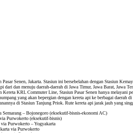
rah Pasar Senen, Jakarta. Stasiun ini bersebelahan dengan Stasiun Kemay
a api dari dan menuju daerah-daerah di Jawa Timur, Jawa Barat, Jawa 
an Kereta KRL Commuter Line, Stasiun Pasar Senen hanya melayani p
umpang yang akan bepergian dengan kereta api ke berbagai daerah di lu
anannya di Stasiun Tanjung Priok. Rute kereta api jarak jauh yang sing
ia Semarang – Bojonegoro (eksekutif-bisnis-ekonomi AC)
ia Purwokerto (eksekutif-bisnis)
o via Purwokerto – Yogyakarta
karta via Purwokerto