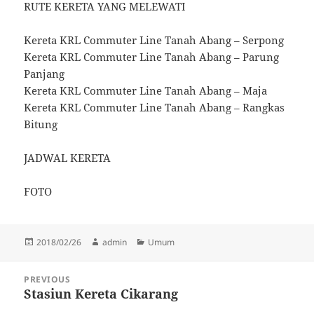
RUTE KERETA YANG MELEWATI
Kereta KRL Commuter Line Tanah Abang – Serpong
Kereta KRL Commuter Line Tanah Abang – Parung
Panjang
Kereta KRL Commuter Line Tanah Abang – Maja
Kereta KRL Commuter Line Tanah Abang – Rangkas
Bitung
JADWAL KERETA
FOTO
Posted
Author
Categories
2018/02/26
admin
Umum
on
Post
PREVIOUS
navigation
Stasiun Kereta Cikarang
Previous
post: