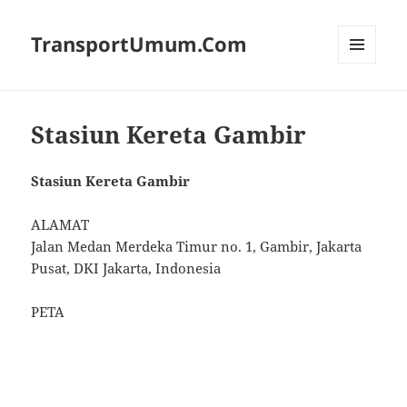
TransportUmum.Com
MENU
AND
WIDGETS
Stasiun Kereta Gambir
Stasiun Kereta Gambir
ALAMAT
Jalan Medan Merdeka Timur no. 1, Gambir, Jakarta
Pusat, DKI Jakarta, Indonesia
PETA