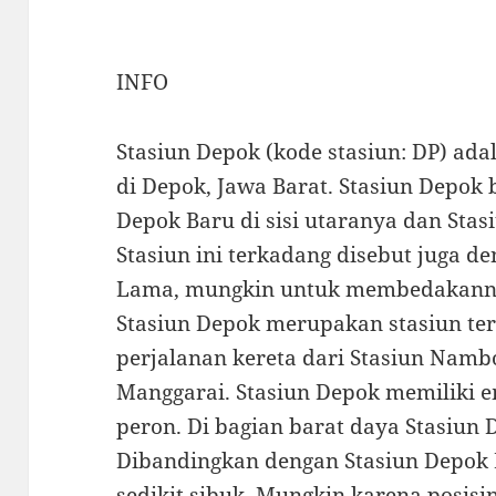
INFO
Stasiun Depok (kode stasiun: DP) adal
di Depok, Jawa Barat. Stasiun Depok
Depok Baru di sisi utaranya dan Stasi
Stasiun ini terkadang disebut juga 
Lama, mungkin untuk membedakanny
Stasiun Depok merupakan stasiun te
perjalanan kereta dari Stasiun Nambo
Manggarai. Stasiun Depok memiliki e
peron. Di bagian barat daya Stasiun 
Dibandingkan dengan Stasiun Depok B
sedikit sibuk. Mungkin karena posisi