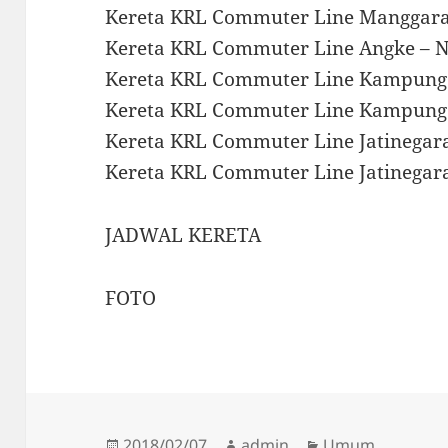
Kereta KRL Commuter Line Manggara
Kereta KRL Commuter Line Angke –
Kereta KRL Commuter Line Kampung
Kereta KRL Commuter Line Kampung
Kereta KRL Commuter Line Jatinegar
Kereta KRL Commuter Line Jatinegar
JADWAL KERETA
FOTO
Posted
Author
Categories
2018/02/07
admin
Umum