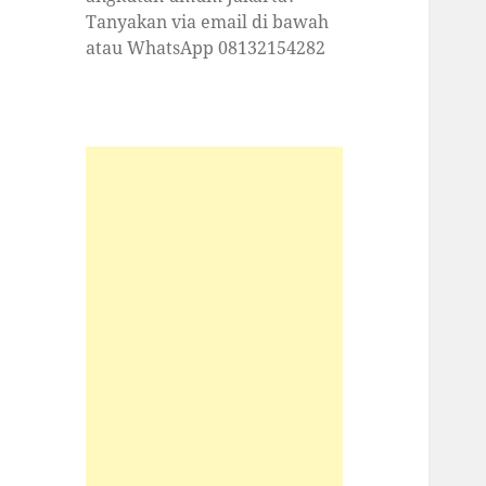
Tanyakan via email di bawah
atau WhatsApp 08132154282