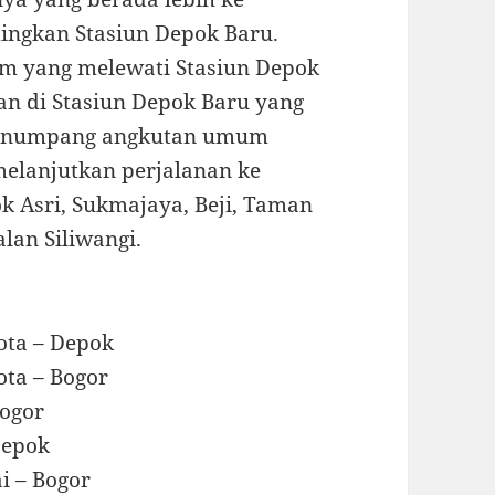
dingkan Stasiun Depok Baru.
mum yang melewati Stasiun Depok
an di Stasiun Depok Baru yang
 Penumpang angkutan umum
melanjutkan perjalanan ke
 Asri, Sukmajaya, Beji, Taman
lan Siliwangi.
ota – Depok
ota – Bogor
Bogor
Depok
i – Bogor