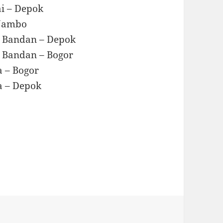
i – Depok
 Nambo
 Bandan – Depok
 Bandan – Bogor
a – Bogor
a – Depok