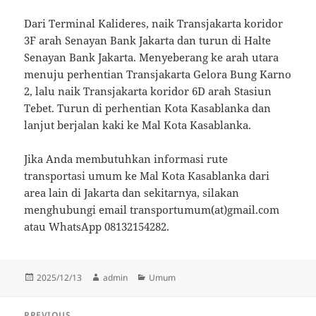
Dari Terminal Kalideres, naik Transjakarta koridor
3F arah Senayan Bank Jakarta dan turun di Halte
Senayan Bank Jakarta. Menyeberang ke arah utara
menuju perhentian Transjakarta Gelora Bung Karno
2, lalu naik Transjakarta koridor 6D arah Stasiun
Tebet. Turun di perhentian Kota Kasablanka dan
lanjut berjalan kaki ke Mal Kota Kasablanka.
Jika Anda membutuhkan informasi rute
transportasi umum ke Mal Kota Kasablanka dari
area lain di Jakarta dan sekitarnya, silakan
menghubungi email transportumum(at)gmail.com
atau WhatsApp 08132154282.
Posted
Author
Categories
2025/12/13
admin
Umum
on
Post
PREVIOUS