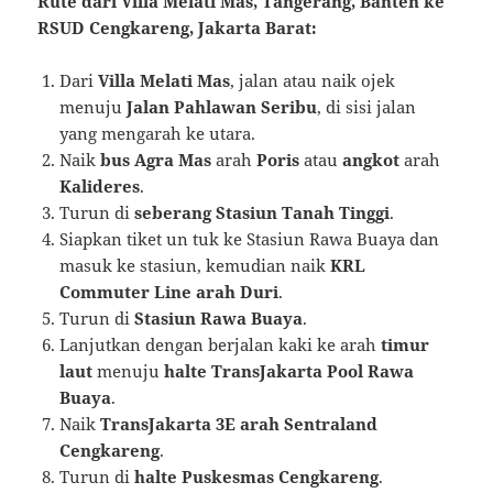
Rute dari Villa Melati Mas, Tangerang, Banten ke
RSUD Cengkareng, Jakarta Barat:
Dari
Villa Melati Mas
, jalan atau naik ojek
menuju
Jalan Pahlawan Seribu
, di sisi jalan
yang mengarah ke utara.
Naik
bus Agra Mas
arah
Poris
atau
angkot
arah
Kalideres
.
Turun di
seberang Stasiun Tanah Tinggi
.
Siapkan tiket un tuk ke Stasiun Rawa Buaya dan
masuk ke stasiun, kemudian naik
KRL
Commuter Line arah Duri
.
Turun di
Stasiun Rawa Buaya
.
Lanjutkan dengan berjalan kaki ke arah
timur
laut
menuju
halte TransJakarta Pool Rawa
Buaya
.
Naik
TransJakarta 3E arah Sentraland
Cengkareng
.
Turun di
halte Puskesmas Cengkareng
.