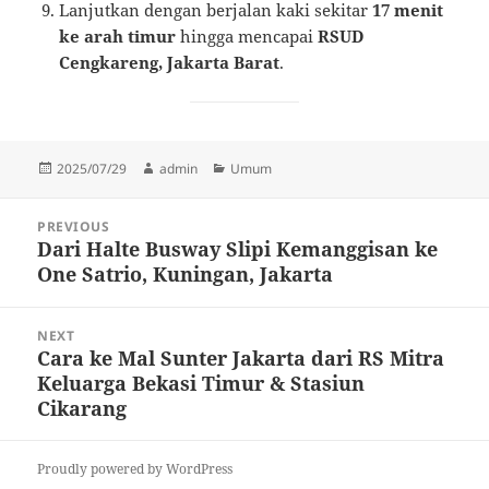
Lanjutkan dengan berjalan kaki sekitar
17 menit
ke arah timur
hingga mencapai
RSUD
Cengkareng, Jakarta Barat
.
Posted
Author
Categories
2025/07/29
admin
Umum
on
Post
PREVIOUS
navigation
Dari Halte Busway Slipi Kemanggisan ke
Previous
One Satrio, Kuningan, Jakarta
post:
NEXT
Cara ke Mal Sunter Jakarta dari RS Mitra
Next
Keluarga Bekasi Timur & Stasiun
post:
Cikarang
Proudly powered by WordPress