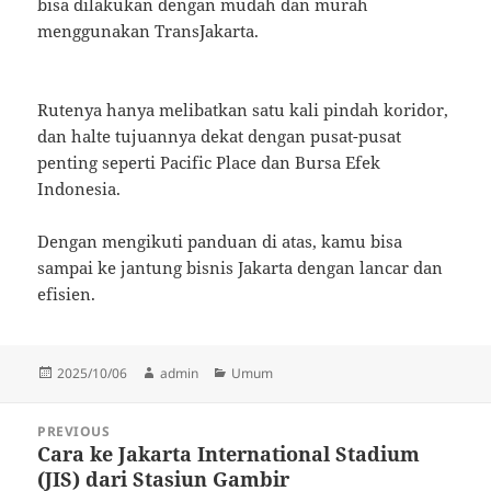
bisa dilakukan dengan mudah dan murah
menggunakan TransJakarta.
Rutenya hanya melibatkan satu kali pindah koridor,
dan halte tujuannya dekat dengan pusat-pusat
penting seperti Pacific Place dan Bursa Efek
Indonesia.
Dengan mengikuti panduan di atas, kamu bisa
sampai ke jantung bisnis Jakarta dengan lancar dan
efisien.
Posted
Author
Categories
2025/10/06
admin
Umum
on
Post
PREVIOUS
navigation
Cara ke Jakarta International Stadium
Previous
(JIS) dari Stasiun Gambir
post: