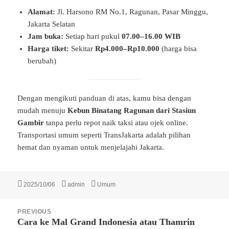
Alamat:
Jl. Harsono RM No.1, Ragunan, Pasar Minggu,
Jakarta Selatan
Jam buka:
Setiap hari pukul
07.00–16.00 WIB
Harga tiket:
Sekitar
Rp4.000–Rp10.000
(harga bisa
berubah)
Dengan mengikuti panduan di atas, kamu bisa dengan
mudah menuju
Kebun Binatang Ragunan dari Stasiun
Gambir
tanpa perlu repot naik taksi atau ojek online.
Transportasi umum seperti TransJakarta adalah pilihan
hemat dan nyaman untuk menjelajahi Jakarta.
Posted
Author
Categories
2025/10/06
admin
Umum
on
Post
PREVIOUS
navigation
Cara ke Mal Grand Indonesia atau Thamrin
Previous