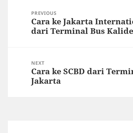
Post
navigation
PREVIOUS
Cara ke Jakarta Internati
Previous
dari Terminal Bus Kalide
post:
NEXT
Cara ke SCBD dari Termin
Next
Jakarta
post: