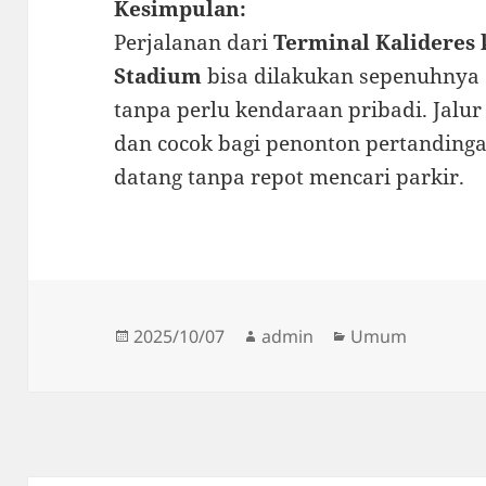
Kesimpulan:
Perjalanan dari
Terminal Kalideres 
Stadium
bisa dilakukan sepenuhnya
tanpa perlu kendaraan pribadi. Jalur
dan cocok bagi penonton pertandinga
datang tanpa repot mencari parkir.
Posted
Author
Categories
2025/10/07
admin
Umum
on