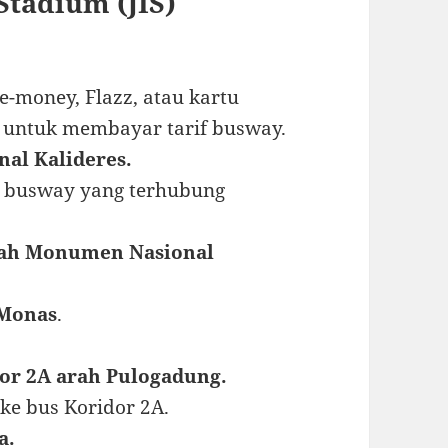
Stadium (JIS)
e-money, Flazz, atau kartu
o untuk membayar tarif busway.
nal Kalideres.
te busway yang terhubung
arah Monumen Nasional
 Monas
.
dor 2A arah Pulogadung.
ke bus Koridor 2A.
a.