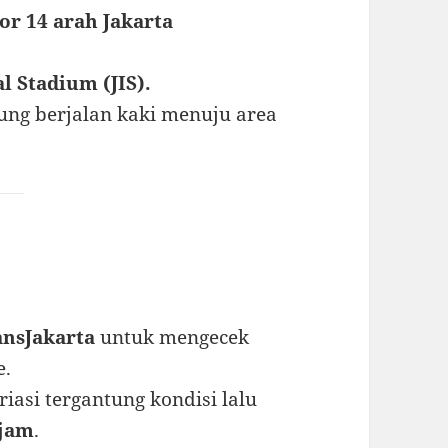
or 14 arah Jakarta
l Stadium (JIS).
sung berjalan kaki menuju area
ansJakarta
untuk mengecek
e.
iasi tergantung kondisi lalu
 jam
.