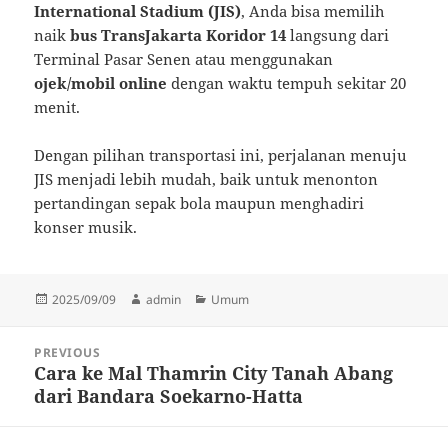
International Stadium (JIS)
, Anda bisa memilih
naik
bus TransJakarta Koridor 14
langsung dari
Terminal Pasar Senen atau menggunakan
ojek/mobil online
dengan waktu tempuh sekitar 20
menit.
Dengan pilihan transportasi ini, perjalanan menuju
JIS menjadi lebih mudah, baik untuk menonton
pertandingan sepak bola maupun menghadiri
konser musik.
Posted
Author
Categories
2025/09/09
admin
Umum
on
Post
PREVIOUS
navigation
Cara ke Mal Thamrin City Tanah Abang
Previous
dari Bandara Soekarno-Hatta
post: