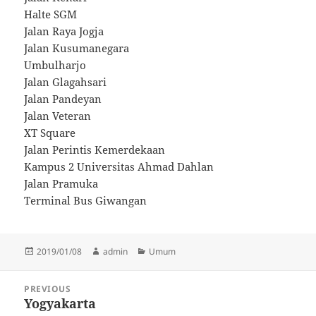
Halte SGM
Jalan Raya Jogja
Jalan Kusumanegara
Umbulharjo
Jalan Glagahsari
Jalan Pandeyan
Jalan Veteran
XT Square
Jalan Perintis Kemerdekaan
Kampus 2 Universitas Ahmad Dahlan
Jalan Pramuka
Terminal Bus Giwangan
Posted
Author
Categories
2019/01/08
admin
Umum
on
Post
PREVIOUS
navigation
Yogyakarta
Previous