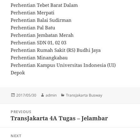
Perhentian Tebet Barat Dalam
Perhentian Merpati
Perhentian Balai Sudirman
Perhentian Pal Batu
Perhentian Jembatan Merah
Perhentian SDN 01, 02 03
Perhentian Rumah Sakit (RS) Budhi Jaya
Perhentian Minangkabau
Perhentian Kampus Universitas Indonesia (UI)
Depok
Posted
Author
Categories
2017/05/30
admin
TransJakarta Busway
on
Post
PREVIOUS
navigation
TransJakarta 4A Tugas – Jelambar
Previous
post:
NEXT