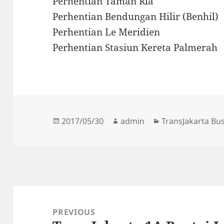
Perhentian Taman Ria
Perhentian Bendungan Hilir (Benhil)
Perhentian Le Meridien
Perhentian Stasiun Kereta Palmerah
Posted
Author
Categories
2017/05/30
admin
TransJakarta Bu
on
Post
navigation
PREVIOUS