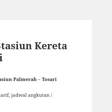
Stasiun Kereta
i
asiun Palmerah – Tosari
tarif, jadwal angkutan /