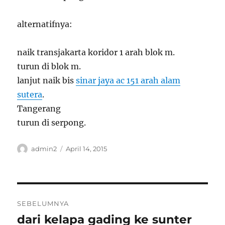
alternatifnya:
naik transjakarta koridor 1 arah blok m.
turun di blok m.
lanjut naik bis
sinar jaya ac 151 arah alam
sutera
.
Tangerang
turun di serpong.
Penulis
Diposkan
admin2
April 14, 2015
pada
Navigasi
SEBELUMNYA
pos
dari kelapa gading ke sunter
Pos