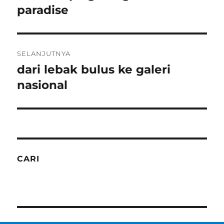
sebelumnya:
paradise
SELANJUTNYA
dari lebak bulus ke galeri
Pos
berikutnya:
nasional
CARI