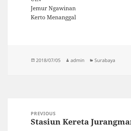
Jemur Ngawinan
Kerto Menanggal
Posted
Author
Categories
2018/07/05
admin
Surabaya
on
Post
navigation
PREVIOUS
Stasiun Kereta Jurangm
Previous
post: